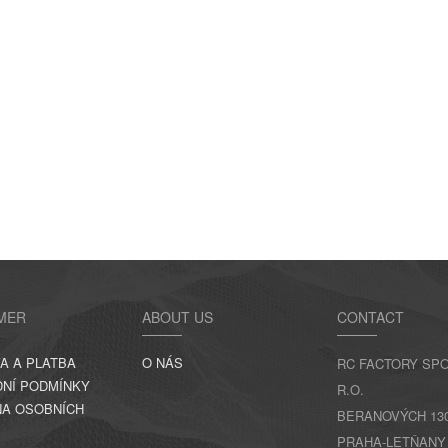
MER
ABOUT US
CONTACT
A A PLATBA
O NÁS
RC FACTORY SPO
NÍ PODMÍNKY
R.O.
A OSOBNÍCH
BERANOVÝCH 130,
PRAHA-LETŇANY