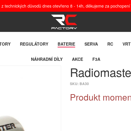
, z technických důvodů dnes otevřeno 8 - 14h, děkujeme za pochopení
TORY
REGULÁTORY
BATERIE
SERVA
RC
VRT
NÁHRADNÍ DÍLY
AKCE
F3A
Radiomast
SKU:
BA30
Produkt moment