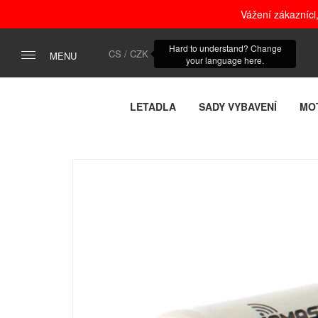
Vážení zákazníci
Hard to understand? Change
CS / CZK
MENU
your language here.
LETADLA
SADY VYBAVENÍ
MO