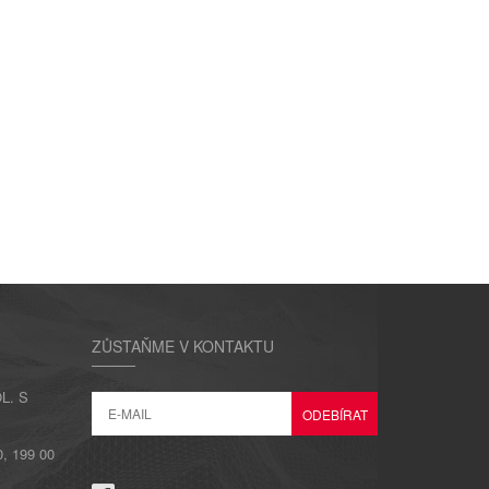
ZŮSTAŇME V KONTAKTU
L. S
 199 00