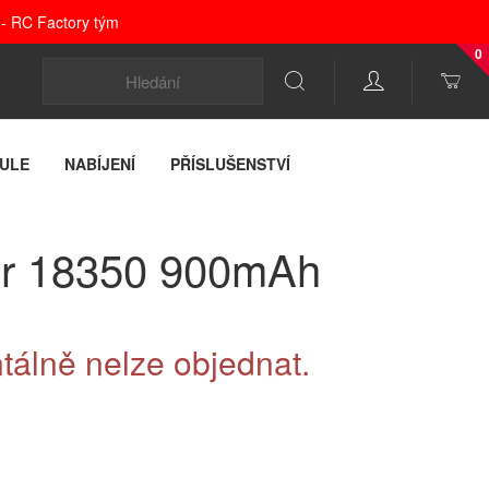
 - RC Factory tým
0
ULE
NABÍJENÍ
PŘÍSLUŠENSTVÍ
er 18350 900mAh
álně nelze objednat.