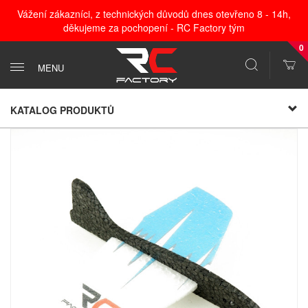
Vážení zákazníci, z technických důvodů dnes otevřeno 8 - 14h,
děkujeme za pochopení - RC Factory tým
0
MENU
KATALOG PRODUKTŮ