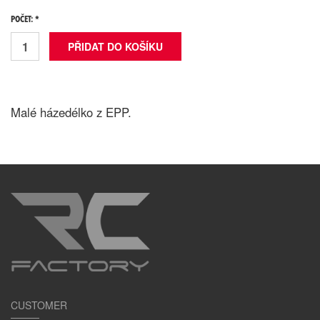
POČET: *
Malé házedélko z EPP.
CUSTOMER