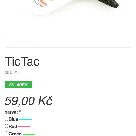
TicTac
SKU:
F11
SKLADEM
59,00 Kč
barva: *
Blue
Red
Green