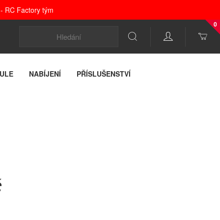
 - RC Factory tým
0
ULE
NABÍJENÍ
PŘÍSLUŠENSTVÍ
č