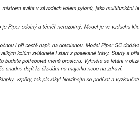
mistrem světa v závodech kolem pylonů, jako multifunkční l
 je Piper odolný a téměř nerozbitný. Model je ve vzduchu klidn
ročnou i při cestě např. na dovolenou. Model Piper SC dodá
elkým kolům zvládnete i start z posekané trávy. Starty a přist
roto budete potřebovat méně prostoru. Vyhněte se létání v blí
e snadno dojít ke škodám na majetku nebo na zdraví.
lapky, vzpěry, tak plováky! Neváhejte se podívat a vyzkoušet