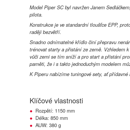
Model Piper SC byl navržen Janem Sedláčkem, 
pilota.
Konstrukce je ve standardní tloušťce EPP, proto
raději bezvětří.
Snadno odnímatelné křídlo činí přepravu nená
trénovat starty a přistání ze země. Vzhledem k v
vůči zemi se tím sníží a pro start a přistání p
paměti, že i s takto jednoduchým modelem můž
K Piperu nabízíme tuningové sety, ať přídavné k
Klíčové vlastnosti
Rozpětí: 1150 mm
Délka: 850 mm
AUW: 380 g