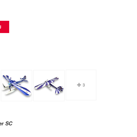
3
er SC