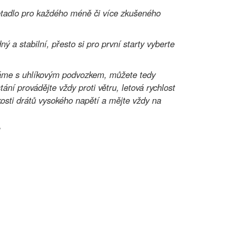
etadlo pro každého méně či více zkušeného
ý a stabilní, přesto si pro první starty vyberte
váme s uhlíkovým podvozkem, můžete tedy
ání provádějte vždy proti větru, letová rychlost
zkosti drátů vysokého napětí a mějte vždy na
!