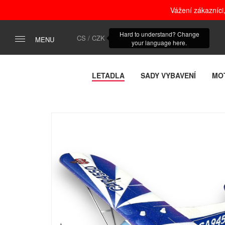
Vážení zákazníci
Hard to understand? Change
CS / CZK
MENU
your language here.
LETADLA
SADY VYBAVENÍ
MO