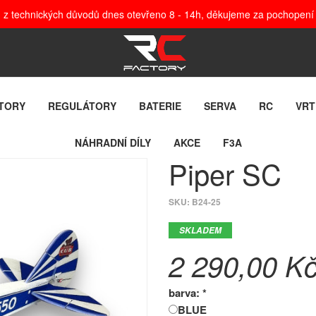
, z technických důvodů dnes otevřeno 8 - 14h, děkujeme za pochopení
TORY
REGULÁTORY
BATERIE
SERVA
RC
VRT
NÁHRADNÍ DÍLY
AKCE
F3A
Piper SC
SKU:
B24-25
SKLADEM
2 290,00 K
barva: *
BLUE