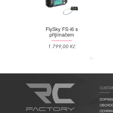
FlySky FS-i6 s
přijímačem
1 799,00 Kč
CUSTO
DOPRAV
OBCHOD
OCHRAN