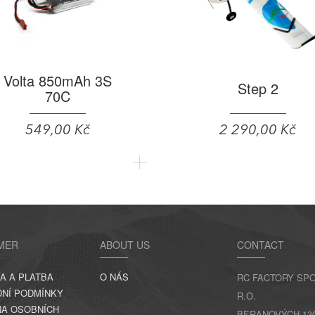
Volta 850mAh 3S
Step 2
70C
549,00 Kč
2 290,00 Kč
MER
ABOUT US
CONTACT
A A PLATBA
O NÁS
RC FACTORY SPO
NÍ PODMÍNKY
R.O.
A OSOBNÍCH
BERANOVÝCH 130,