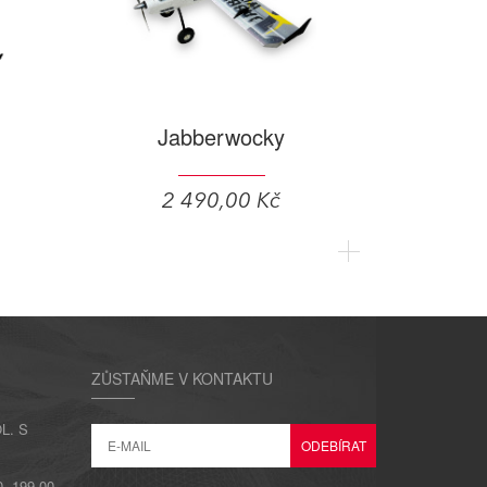
Jabberwocky
2 490,00 Kč
ZŮSTAŇME V KONTAKTU
L. S
 199 00