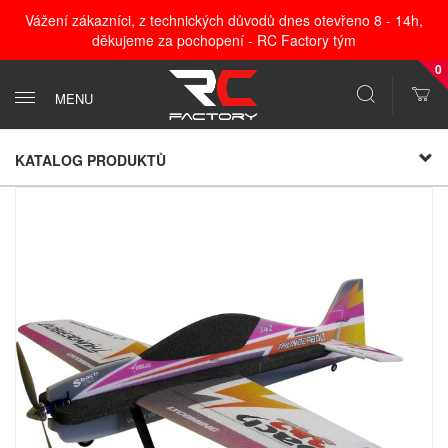
Vážení zákazníci, z technických důvodů dnes otevřeno 8 - 14h,
děkujeme za pochopení - RC Factory tým
0
MENU
KATALOG PRODUKTŮ