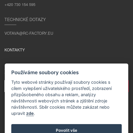
+420 730 154 595
TECHNICKÉ DOTAZY
VOTAVA@RC-FACTORY.EU
KONTAKTY
ZŮSTAŇME V KONTAKTU
Používáme soubory cookies
Tyto webové stránky používají soubory cookies s
cílem vylepšení uživatelského prostředí, zobrazení
přizpůsobeného obsahu a reklam, analýzy
návštěvnosti webových stránek a zjištění zdroje
návštěvnosti. Sběr cookies můžete zakázat nebo
upravit
zde
.
CS / CZK
Povolit vše