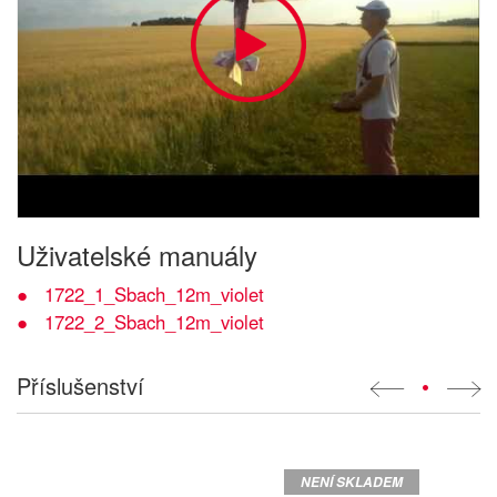
Uživatelské manuály
1722_1_Sbach_12m_violet
1722_2_Sbach_12m_violet
Příslušenství
•
NENÍ SKLADEM