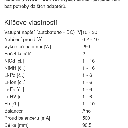
bez potřeby dalších adaptérů.
Klíčové vlastnosti
Vstupní napětí (autobaterie - DC) [V]
10 - 30
Nabíjecí proud [A]
0.2 - 10
Výkon při nabíjení [W]
250
Počet kanálů
2
NiCd [čl.]
1 - 16
NiMH [čl.]
1 - 16
Li-Po [čl.]
1 - 6
Li-Ion [čl.]
1 - 6
Li-Fe [čl.]
1 - 6
Li-HV [čl.]
1 - 6
Pb [čl.]
1 - 10
Balancér
Ano
Proud balanceru [mA]
500
Délka [mm]
90.5