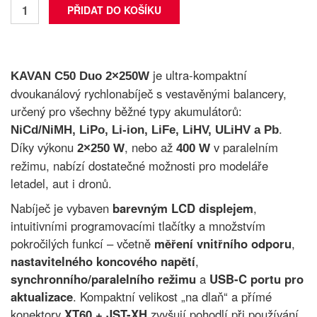
je ultra-kompaktní
KAVAN C50 Duo 2×250W
dvoukanálový rychlonabíječ s vestavěnými balancery,
určený pro všechny běžné typy akumulátorů:
.
NiCd/NiMH, LiPo, Li-ion, LiFe, LiHV, ULiHV a Pb
Díky výkonu
, nebo až
v paralelním
2×250 W
400 W
režimu, nabízí dostatečné možnosti pro modeláře
letadel, aut i dronů.
Nabíječ je vybaven
barevným LCD displejem
,
intuitivními programovacími tlačítky a množstvím
pokročilých funkcí – včetně
měření vnitřního odporu
,
nastavitelného koncového napětí
,
synchronního/paralelního režimu
a
USB-C portu pro
aktualizace
. Kompaktní velikost „na dlaň“ a přímé
konektory
XT60 + JST-XH
zvyšují pohodlí při používání