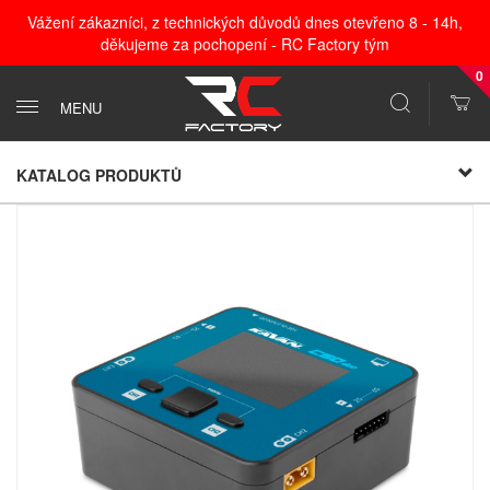
Vážení zákazníci, z technických důvodů dnes otevřeno 8 - 14h,
děkujeme za pochopení - RC Factory tým
0
MENU
KATALOG PRODUKTŮ