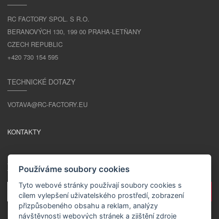
RC FACTORY SPOL. S R.O.
BERANOVÝCH 130, 199 00 PRAHA-LETŇANY
CZECH REPUBLIC
+420 730 154 595
TECHNICKÉ DOTAZY
VOTAVA@RC-FACTORY.EU
KONTAKTY
ZŮSTAŇME V KONTAKTU
Používáme soubory cookies
Tyto webové stránky používají soubory cookies s
cílem vylepšení uživatelského prostředí, zobrazení
přizpůsobeného obsahu a reklam, analýzy
návštěvnosti webových stránek a zjištění zdroje