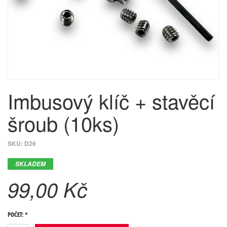
Imbusový klíč + stavěcí
šroub (10ks)
SKU:
D26
SKLADEM
99,00 Kč
POČET: *