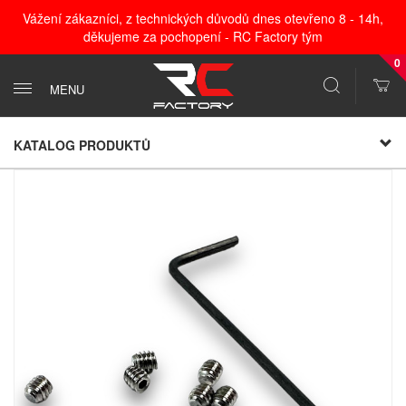
Vážení zákazníci, z technických důvodů dnes otevřeno 8 - 14h,
děkujeme za pochopení - RC Factory tým
0
MENU
KATALOG PRODUKTŮ