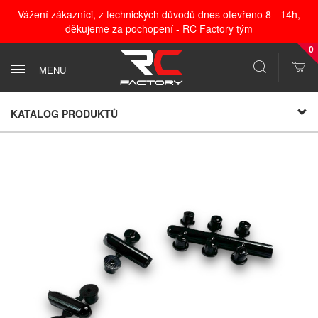
Vážení zákazníci, z technických důvodů dnes otevřeno 8 - 14h,
děkujeme za pochopení - RC Factory tým
0
MENU
KATALOG PRODUKTŮ