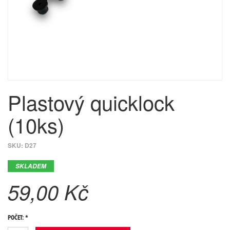
Plastový quicklock
(10ks)
SKU:
D27
SKLADEM
59,00 Kč
POČET: *