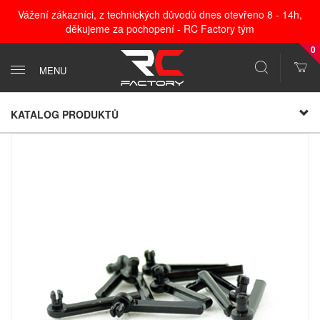
Vážení zákazníci, z technických důvodů dnes otevřeno 8 - 14h,
děkujeme za pochopení - RC Factory tým
0
MENU
KATALOG PRODUKTŮ