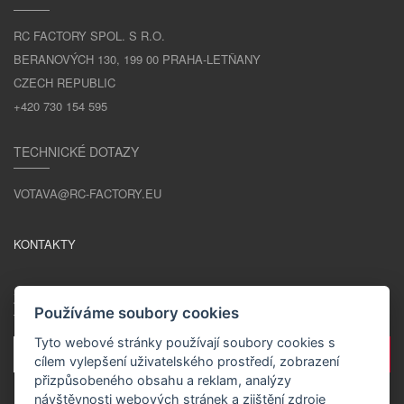
RC FACTORY SPOL. S R.O.
BERANOVÝCH 130, 199 00 PRAHA-LETŇANY
CZECH REPUBLIC
+420 730 154 595
TECHNICKÉ DOTAZY
VOTAVA@RC-FACTORY.EU
KONTAKTY
ZŮSTAŇME V KONTAKTU
Používáme soubory cookies
Tyto webové stránky používají soubory cookies s
cílem vylepšení uživatelského prostředí, zobrazení
přizpůsobeného obsahu a reklam, analýzy
návštěvnosti webových stránek a zjištění zdroje