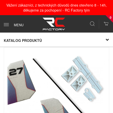
Vážení zákazníci, z technických důvodů dnes otevřeno 8 - 14h,
děkujeme za pochopení - RC Factory tým
0
MENU
KATALOG PRODUKTŮ