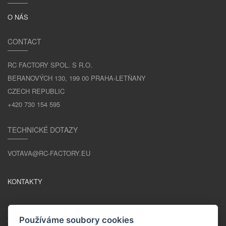
O NÁS
CONTACT
RC FACTORY SPOL. S R.O.
BERANOVÝCH 130, 199 00 PRAHA-LETŇANY
CZECH REPUBLIC
+420 730 154 595
TECHNICKÉ DOTAZY
VOTAVA@RC-FACTORY.EU
KONTAKTY
ZŮSTAŇME V KONTAKTU
Používáme soubory cookies