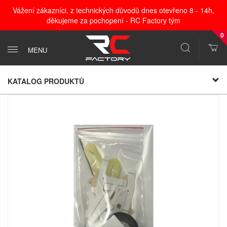
Vážení zákazníci, z technických důvodů dnes otevřeno 8 - 14h,
děkujeme za pochopení - RC Factory tým
0
MENU
KATALOG PRODUKTŮ