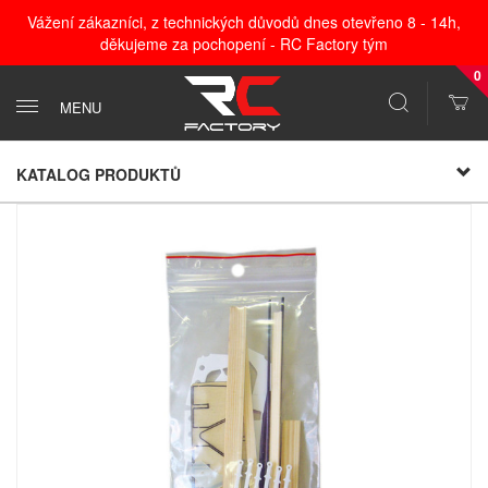
Vážení zákazníci, z technických důvodů dnes otevřeno 8 - 14h,
děkujeme za pochopení - RC Factory tým
0
MENU
KATALOG PRODUKTŮ