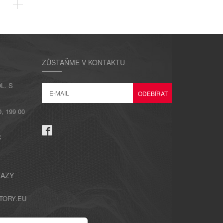
ZŮSTAŇME V KONTAKTU
L. S
 199 00
C
TAZY
TORY.EU