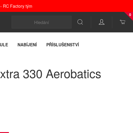
 - RC Factory tým
0
ULE
NABÍJENÍ
PŘÍSLUŠENSTVÍ
tra 330 Aerobatics