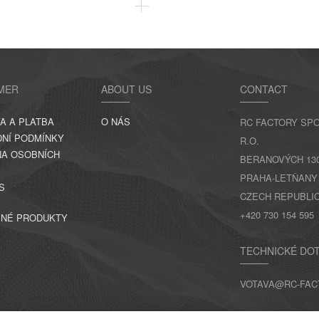
MER
ABOUT US
CONTACT
A A PLATBA
O NÁS
RC FACTORY SPO
NÍ PODMÍNKY
R.O.
A OSOBNÍCH
BERANOVÝCH 130,
PRAHA-LETŇANY
S
CZECH REPUBLI
+420 730 154 595
NÉ PRODUKTY
TECHNICKÉ DO
VOTAVA@RC-FAC