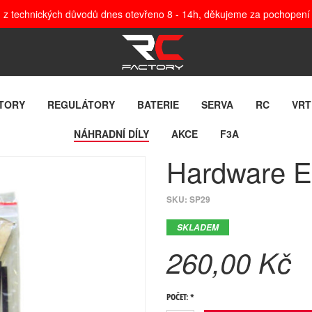
, z technických důvodů dnes otevřeno 8 - 14h, děkujeme za pochopení
TORY
REGULÁTORY
BATERIE
SERVA
RC
VRT
NÁHRADNÍ DÍLY
AKCE
F3A
Hardware Ex
SKU:
SP29
SKLADEM
260,00 Kč
POČET: *