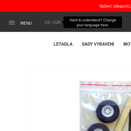
Vážení zákazníci
Hard to understand? Change
CS / CZK
MENU
your language here.
LETADLA
SADY VYBAVENÍ
MO