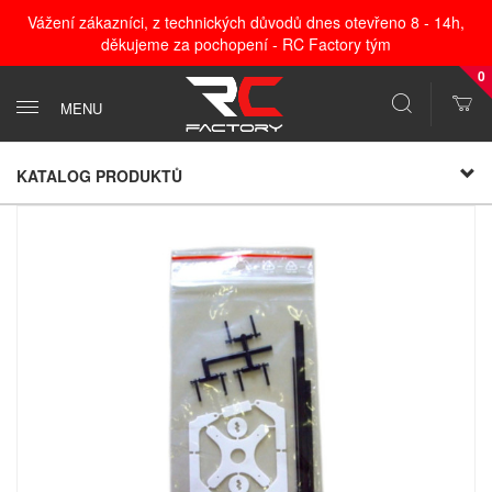
Vážení zákazníci, z technických důvodů dnes otevřeno 8 - 14h,
děkujeme za pochopení - RC Factory tým
0
MENU
KATALOG PRODUKTŮ