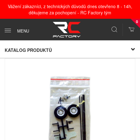
Vážení zákazníci, z technických důvodů dnes otevřeno 8 - 14h,
děkujeme za pochopení - RC Factory tým
0
MENU
KATALOG PRODUKTŮ