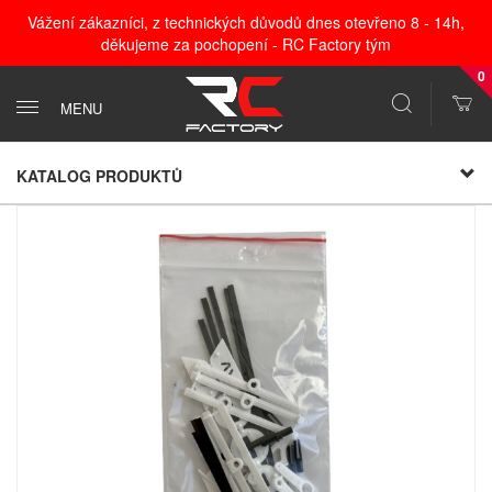
Vážení zákazníci, z technických důvodů dnes otevřeno 8 - 14h,
děkujeme za pochopení - RC Factory tým
0
MENU
KATALOG PRODUKTŮ