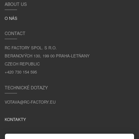
ABOUT US
O NÁS
CONTACT
RC FACTORY SPOL. S R.O.
BERANOVÝCH 130, 199 00 PRAHA-LETŇANY
CZECH REPUBLIC
+420 730 154 595
TECHNICKÉ DOTAZY
VOTAVA@RC-FACTORY.EU
KONTAKTY
ZŮSTAŇME V KONTAKTU