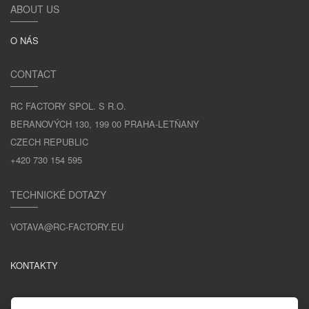
ABOUT US
O NÁS
CONTACT
RC FACTORY SPOL. S R.O.
BERANOVÝCH 130, 199 00 PRAHA-LETŇANY
CZECH REPUBLIC
+420 730 154 595
TECHNICKÉ DOTAZY
VOTAVA@RC-FACTORY.EU
KONTAKTY
ZŮSTAŇME V KONTAKTU