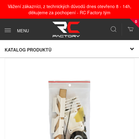
Vážení zákazníci, z technických důvodů dnes otevřeno 8 - 14h,
děkujeme za pochopení - RC Factory tým
0
MENU
KATALOG PRODUKTŮ