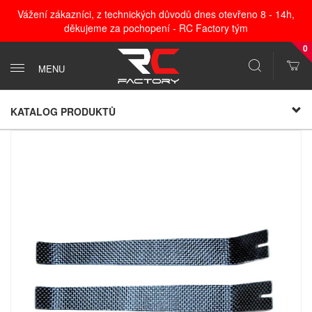
Vážení zákazníci, z technických důvodů dnes otevřeno 8 - 14h,
děkujeme za pochopení - RC Factory tým
0
MENU
KATALOG PRODUKTŮ