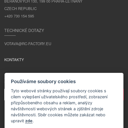
BERANOVÝCH 130, 199 00 PRAHA-LETŇANY
CZECH REPUBLIC
+420 730 154 595
TECHNICKÉ DOTAZY
VOTAVA@RC-FACTORY.EU
KONTAKTY
ZŮSTAŇME V KONTAKTU
Používáme soubory cookies
Tyto webové stránky používají soubory cookies s
cílem vylepšení uživatelského prostředí, zobrazení
přizpůsobeného obsahu a reklam, analýzy
návštěvnosti webových stránek a zjištění zdroje
návštěvnosti. Sběr cookies můžete zakázat nebo
upravit
zde
.