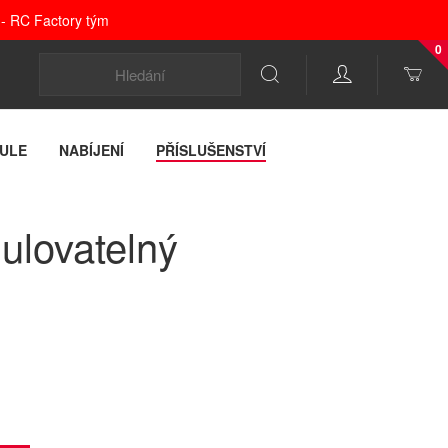
 - RC Factory tým
0
ULE
NABÍJENÍ
PŘÍSLUŠENSTVÍ
ulovatelný