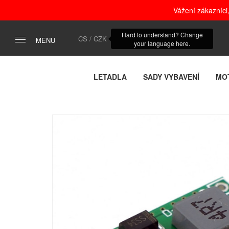
Vážení zákazníci
Hard to understand? Change
CS / CZK
MENU
your language here.
LETADLA
SADY VYBAVENÍ
MO