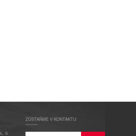
ZŮSTAŇME V KONTAKTU
L. S