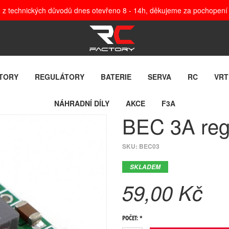
, z technických důvodů dnes otevřeno 8 - 14h, děkujeme za pochopení
TORY
REGULÁTORY
BATERIE
SERVA
RC
VRT
NÁHRADNÍ DÍLY
AKCE
F3A
BEC 3A reg
SKU:
BEC03
SKLADEM
59,00 Kč
POČET: *