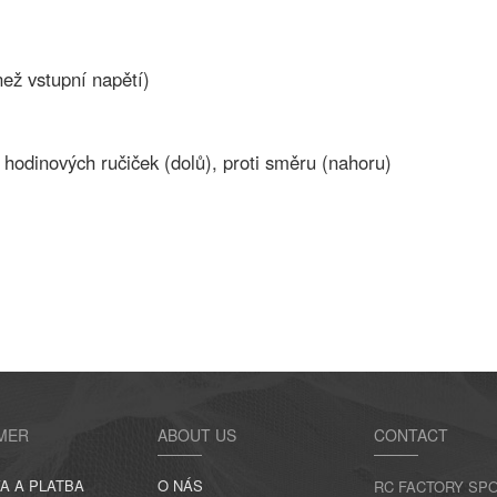
než vstupní napětí)
hodinových ručiček (dolů), proti směru (nahoru)
MER
ABOUT US
CONTACT
A A PLATBA
O NÁS
RC FACTORY SPO