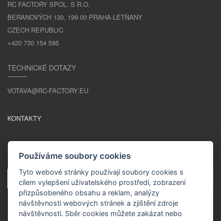
RC FACTORY SPOL. S R.O.
BERANOVÝCH 130, 199 00 PRAHA-LETŇANY
CZECH REPUBLIC
+420 730 154 595
TECHNICKÉ DOTAZY
VOTAVA@RC-FACTORY.EU
KONTAKTY
ZŮSTAŇME V KONTAKTU
Používáme soubory cookies
Tyto webové stránky používají soubory cookies s
cílem vylepšení uživatelského prostředí, zobrazení
přizpůsobeného obsahu a reklam, analýzy
návštěvnosti webových stránek a zjištění zdroje
návštěvnosti. Sběr cookies můžete zakázat nebo