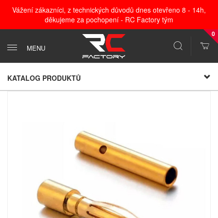
Vážení zákazníci, z technických důvodů dnes otevřeno 8 - 14h,
děkujeme za pochopení - RC Factory tým
0
MENU
KATALOG PRODUKTŮ