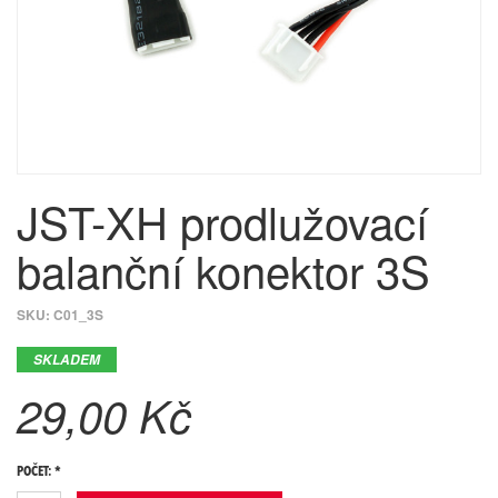
JST-XH prodlužovací
balanční konektor 3S
SKU:
C01_3S
SKLADEM
29,00 Kč
POČET: *