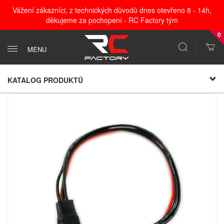
Vážení zákazníci, z technických důvodů dnes otevřeno 8 - 14h,
děkujeme za pochopení - RC Factory tým
0
MENU
KATALOG PRODUKTŮ