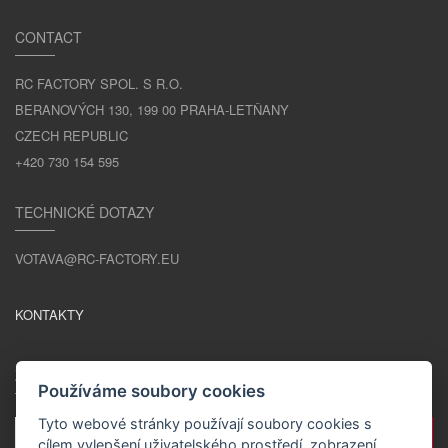
CONTACT
RC FACTORY SPOL. S R.O.
BERANOVÝCH 130, 199 00 PRAHA-LETŇANY
CZECH REPUBLIC
+420 730 154 595
TECHNICKÉ DOTAZY
VOTAVA@RC-FACTORY.EU
KONTAKTY
ZŮSTAŇME V KONTAKTU
Používáme soubory cookies
Tyto webové stránky používají soubory cookies s
cílem vylepšení uživatelského prostředí, zobrazení