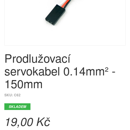
Prodlužovací
servokabel 0.14mm² -
150mm
SKU:
C62
SKLADEM
19,00 Kč