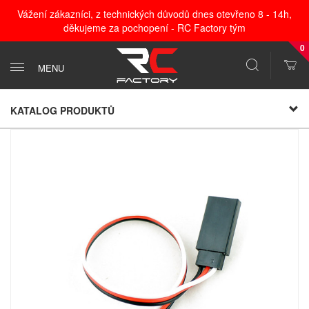
Vážení zákazníci, z technických důvodů dnes otevřeno 8 - 14h,
děkujeme za pochopení - RC Factory tým
0
MENU
KATALOG PRODUKTŮ