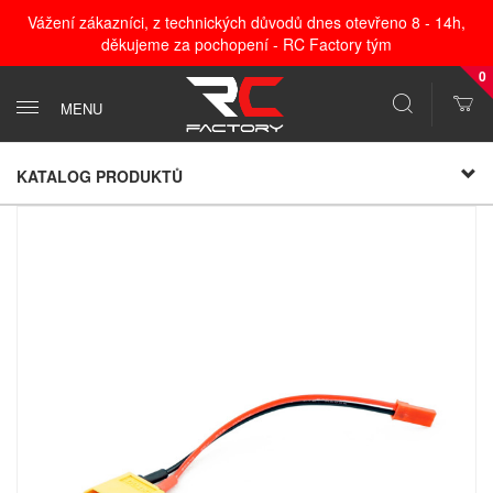
Vážení zákazníci, z technických důvodů dnes otevřeno 8 - 14h,
děkujeme za pochopení - RC Factory tým
0
MENU
KATALOG PRODUKTŮ