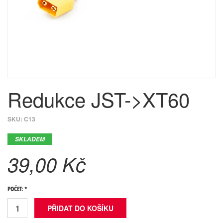
Redukce JST->XT60
SKU:
C13
SKLADEM
39,00 Kč
POČET: *