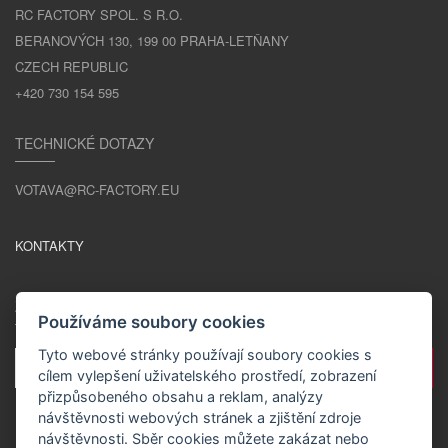
RC FACTORY SPOL. S R.O.
BERANOVÝCH 130, 199 00 PRAHA-LETŇANY
CZECH REPUBLIC
+420 730 154 595
TECHNICKÉ DOTAZY
VOTAVA@RC-FACTORY.EU
KONTAKTY
ZŮSTAŇME V KONTAKTU
Používáme soubory cookies
Tyto webové stránky používají soubory cookies s
cílem vylepšení uživatelského prostředí, zobrazení
přizpůsobeného obsahu a reklam, analýzy
návštěvnosti webových stránek a zjištění zdroje
návštěvnosti. Sběr cookies můžete zakázat nebo