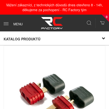
Vážení zákazníci, z technických důvodů dnes otevřeno 8 - 14h,
děkujeme za pochopení - RC Factory tým
0
MENU
KATALOG PRODUKTŮ