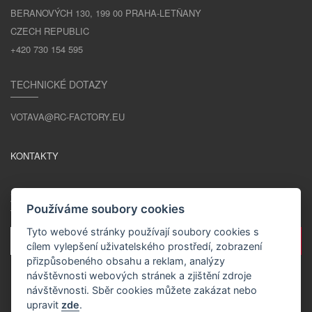
BERANOVÝCH 130, 199 00 PRAHA-LETŇANY
CZECH REPUBLIC
+420 730 154 595
TECHNICKÉ DOTAZY
VOTAVA@RC-FACTORY.EU
KONTAKTY
ZŮSTAŇME V KONTAKTU
Používáme soubory cookies
Tyto webové stránky používají soubory cookies s
cílem vylepšení uživatelského prostředí, zobrazení
přizpůsobeného obsahu a reklam, analýzy
návštěvnosti webových stránek a zjištění zdroje
návštěvnosti. Sběr cookies můžete zakázat nebo
upravit
zde
.