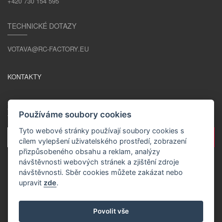
+420 730 154 595
TECHNICKÉ DOTAZY
VOTAVA@RC-FACTORY.EU
KONTAKTY
ZŮSTAŇME V KONTAKTU
Používáme soubory cookies
Tyto webové stránky používají soubory cookies s
cílem vylepšení uživatelského prostředí, zobrazení
přizpůsobeného obsahu a reklam, analýzy
návštěvnosti webových stránek a zjištění zdroje
návštěvnosti. Sběr cookies můžete zakázat nebo
upravit
zde
.
CS / CZK
Povolit vše