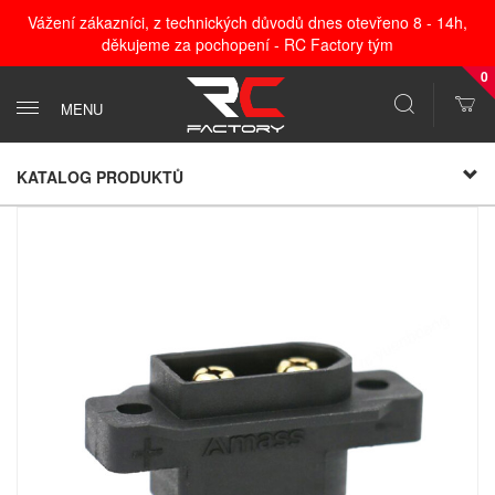
Vážení zákazníci, z technických důvodů dnes otevřeno 8 - 14h,
děkujeme za pochopení - RC Factory tým
0
MENU
KATALOG PRODUKTŮ