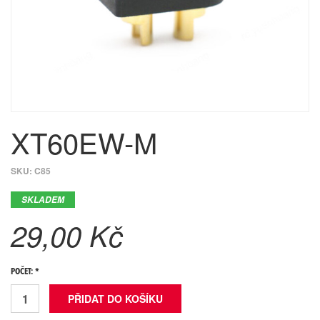
XT60EW-M
SKU:
C85
SKLADEM
29,00 Kč
POČET: *