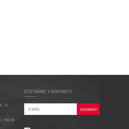
ZŮSTAŇME V KONTAKTU
L. S
 199 00