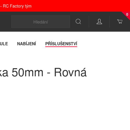
 - RC Factory tým
0
ULE
NABÍJENÍ
PŘÍSLUŠENSTVÍ
ka 50mm - Rovná