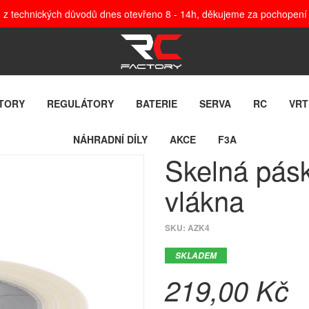
, z technických důvodů dnes otevřeno 8 - 14h, děkujeme za pochopení
TORY
REGULÁTORY
BATERIE
SERVA
RC
VRT
NÁHRADNÍ DÍLY
AKCE
F3A
Skelná pás
vlákna
SKU:
AZK4
SKLADEM
219,00 Kč