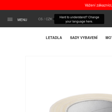
Vážení zákazníci
Hard to understand? Change
CS / CZK
MENU
your language here.
LETADLA
SADY VYBAVENÍ
MO