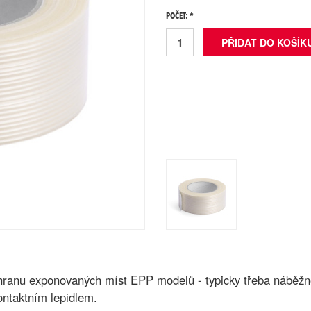
POČET: *
ochranu exponovaných míst EPP modelů - typicky třeba nábě
ontaktním lepidlem.