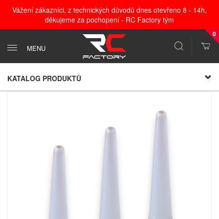
Vážení zákazníci, z technických důvodů dnes otevřeno 8 - 14h,
děkujeme za pochopení - RC Factory tým
0
MENU
KATALOG PRODUKTŮ