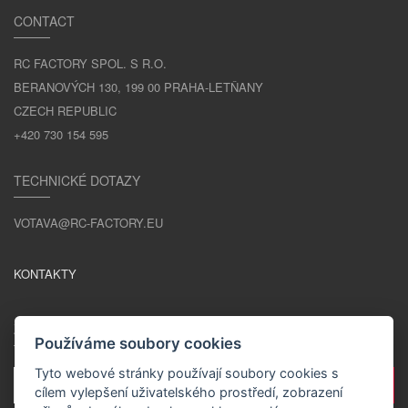
CONTACT
RC FACTORY SPOL. S R.O.
BERANOVÝCH 130, 199 00 PRAHA-LETŇANY
CZECH REPUBLIC
+420 730 154 595
TECHNICKÉ DOTAZY
VOTAVA@RC-FACTORY.EU
KONTAKTY
ZŮSTAŇME V KONTAKTU
Používáme soubory cookies
Tyto webové stránky používají soubory cookies s
cílem vylepšení uživatelského prostředí, zobrazení