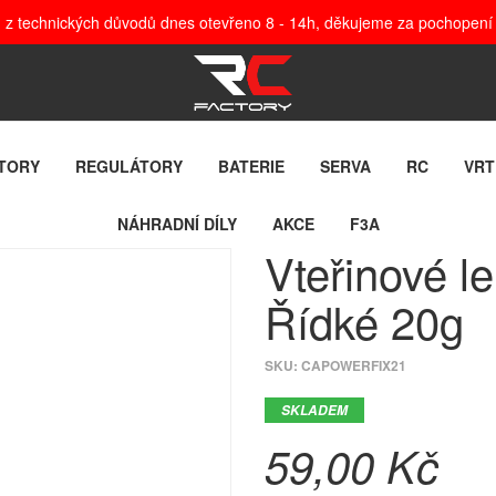
, z technických důvodů dnes otevřeno 8 - 14h, děkujeme za pochopení
TORY
REGULÁTORY
BATERIE
SERVA
RC
VRT
NÁHRADNÍ DÍLY
AKCE
F3A
Vteřinové 
Řídké 20g
SKU:
CAPOWERFIX21
SKLADEM
59,00 Kč