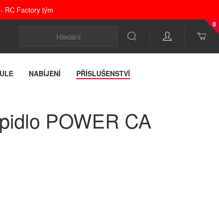
 - RC Factory tým
0
ULE
NABÍJENÍ
PŘÍSLUŠENSTVÍ
lepidlo POWER CA