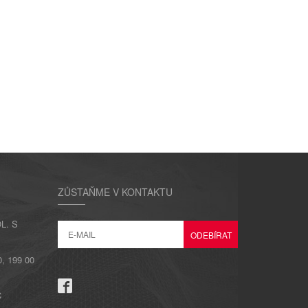
ZŮSTAŇME V KONTAKTU
L. S
 199 00
C