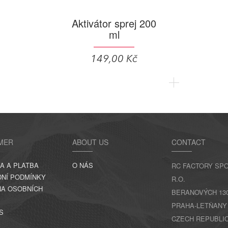
Aktivátor sprej 200
ml
149,00 Kč
MER
ABOUT US
CONTACT
A A PLATBA
O NÁS
RC FACTORY SPO
NÍ PODMÍNKY
R.O.
A OSOBNÍCH
BERANOVÝCH 130,
PRAHA-LETŇANY
S
CZECH REPUBLI