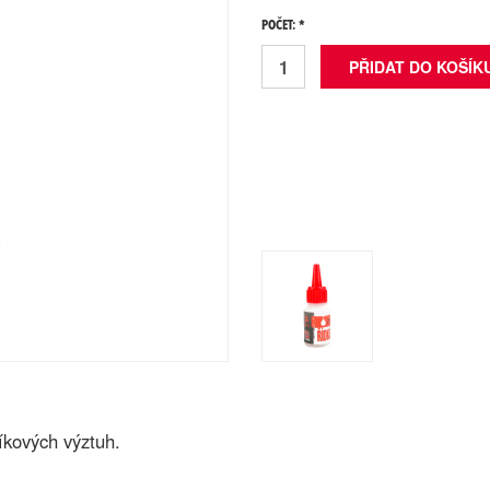
POČET: *
íkových výztuh.