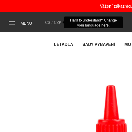
Vážení zákazníci
Hard to understand? Change
CS / CZK
MENU
your language here.
LETADLA
SADY VYBAVENÍ
MO