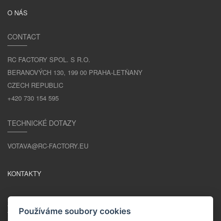
O NÁS
CONTACT
RC FACTORY SPOL. S R.O.
BERANOVÝCH 130, 199 00 PRAHA-LETŇANY
CZECH REPUBLIC
+420 730 154 595
TECHNICKÉ DOTAZY
VOTAVA@RC-FACTORY.EU
KONTAKTY
ZŮSTAŇME V KONTAKTU
Používáme soubory cookies