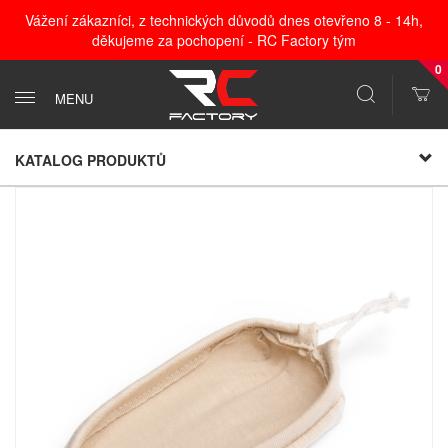
Vážení zákazníci, z technických důvodů dnes otevřeno 8 - 14h,
děkujeme za pochopení - RC Factory tým
0
MENU
KATALOG PRODUKTŮ