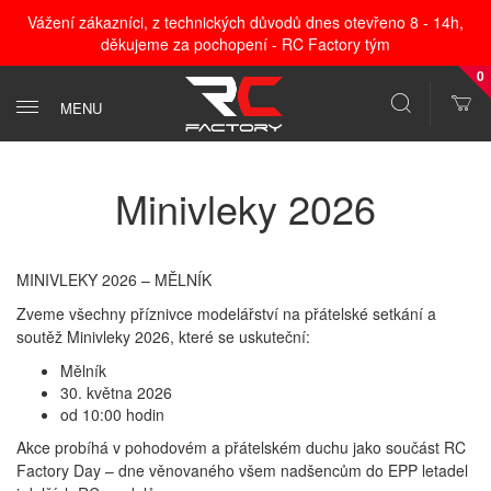
Vážení zákazníci, z technických důvodů dnes otevřeno 8 - 14h,
děkujeme za pochopení - RC Factory tým
0
MENU
Minivleky 2026
MINIVLEKY 2026 – MĚLNÍK
Zveme všechny příznivce modelářství na přátelské setkání a
soutěž Minivleky 2026, které se uskuteční:
Mělník
30. května 2026
od 10:00 hodin
Akce probíhá v pohodovém a přátelském duchu jako součást RC
Factory Day – dne věnovaného všem nadšencům do EPP letadel