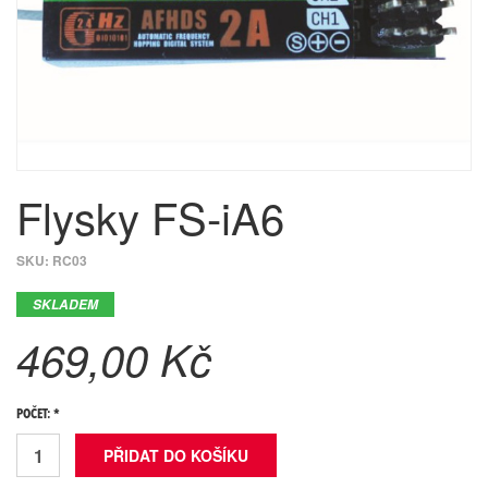
Flysky FS-iA6
SKU:
RC03
SKLADEM
469,00 Kč
POČET: *