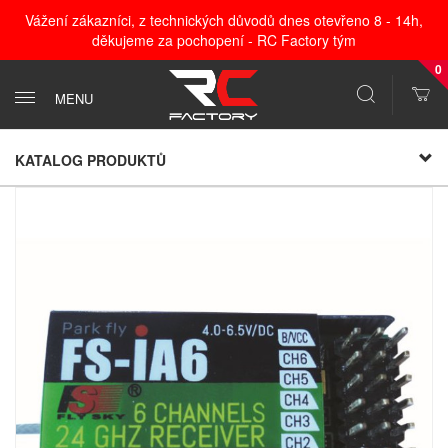
Vážení zákazníci, z technických důvodů dnes otevřeno 8 - 14h,
děkujeme za pochopení - RC Factory tým
0
MENU
KATALOG PRODUKTŮ