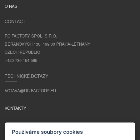
O NÁS
CONTACT
RC FACTORY SPOL. S R.O.
BERANOVÝCH 130, 199 00 PRAHA-LETŇANY
CZECH REPUBLIC
+420 730 154 595
TECHNICKÉ DOTAZY
VOTAVA@RC-FACTORY.EU
KONTAKTY
ZŮSTAŇME V KONTAKTU
Používáme soubory cookies