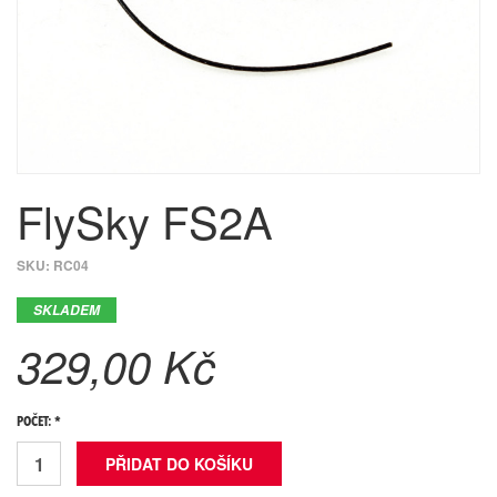
FlySky FS2A
SKU:
RC04
SKLADEM
329,00 Kč
POČET: *