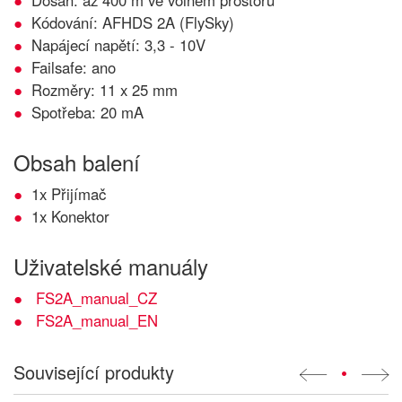
Dosah: až 400 m ve volném prostoru
Kódování: AFHDS 2A (FlySky)
Napájecí napětí: 3,3 - 10V
Failsafe: ano
Rozměry: 11 x 25 mm
Spotřeba: 20 mA
Obsah balení
1x Přijímač
1x Konektor
Uživatelské manuály
FS2A_manual_CZ
FS2A_manual_EN
Související produkty
•