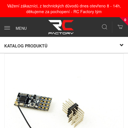
Vážení zákazníci, z technických důvodů dnes otevřeno 8 - 14h,
děkujeme za pochopení - RC Factory tým
0
MENU
KATALOG PRODUKTŮ