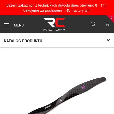
Vážení zákazníci, z technických důvodů dnes otevřeno 8 - 14h,
děkujeme za pochopení - RC Factory tým
0
MENU
KATALOG PRODUKTŮ