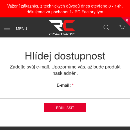
Vážení zákazníci, z technických důvodů dnes otevřeno 8 - 14h,
děkujeme za pochopení - RC Factory tým
0
MENU
Hlídej dostupnost
Zadejte svůj e-mail. Upozorníme vás, až bude produkt
naskladněn.
E-mail:
*