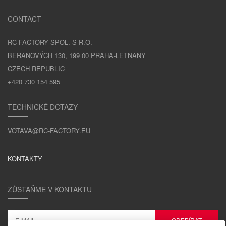
CONTACT
RC FACTORY SPOL. S R.O.
BERANOVÝCH 130, 199 00 PRAHA-LETŇANY
CZECH REPUBLIC
+420 730 154 595
TECHNICKÉ DOTAZY
VOTAVA@RC-FACTORY.EU
KONTAKTY
ZŮSTAŇME V KONTAKTU