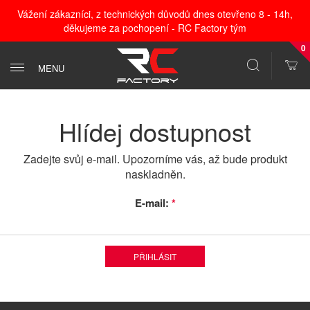
Vážení zákazníci, z technických důvodů dnes otevřeno 8 - 14h,
děkujeme za pochopení - RC Factory tým
0
MENU
Hlídej dostupnost
Zadejte svůj e-mail. Upozorníme vás, až bude produkt
naskladněn.
E-mail:
*