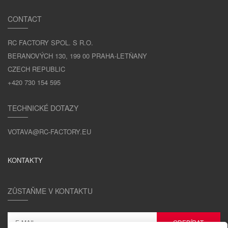
CONTACT
RC FACTORY SPOL. S R.O.
BERANOVÝCH 130, 199 00 PRAHA-LETŇANY
CZECH REPUBLIC
+420 730 154 595
TECHNICKÉ DOTAZY
VOTAVA@RC-FACTORY.EU
KONTAKTY
ZŮSTAŇME V KONTAKTU