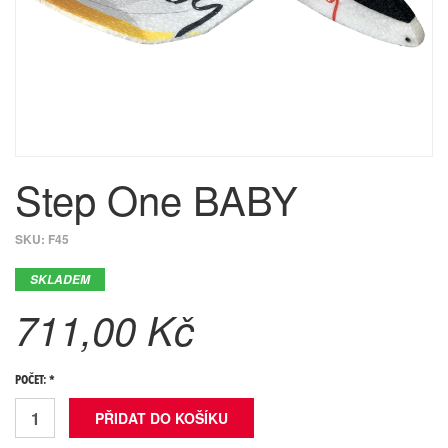
Step One BABY
SKU:
F45
SKLADEM
711,00 Kč
POČET: *