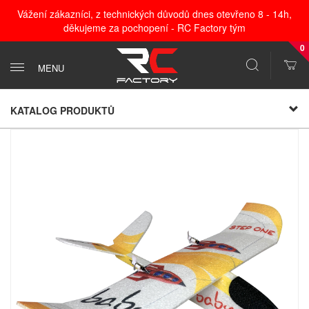
Vážení zákazníci, z technických důvodů dnes otevřeno 8 - 14h,
děkujeme za pochopení - RC Factory tým
0
MENU
KATALOG PRODUKTŮ