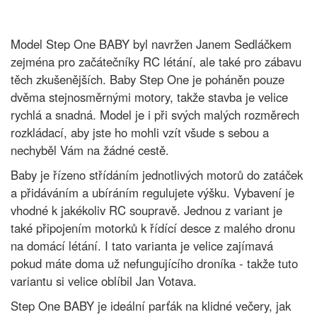
Model Step One BABY byl navržen Janem Sedláčkem
zejména pro začátečníky RC létání, ale také pro zábavu
těch zkušenějších. Baby Step One je poháněn pouze
dvěma stejnosměrnými motory, takže stavba je velice
rychlá a snadná. Model je i při svých malých rozměrech
rozkládací, aby jste ho mohli vzít všude s sebou a
nechyběl Vám na žádné cestě.
Baby je řízeno střídáním jednotlivých motorů do zatáček
a přidáváním a ubíráním regulujete výšku. Vybavení je
vhodné k jakékoliv RC soupravě. Jednou z variant je
také připojením motorků k řídící desce z malého dronu
na domácí létání. I tato varianta je velice zajímavá
pokud máte doma už nefungujícího droníka - takže tuto
variantu si velice oblíbil Jan Votava.
Step One BABY je ideální parťák na klidné večery, jak