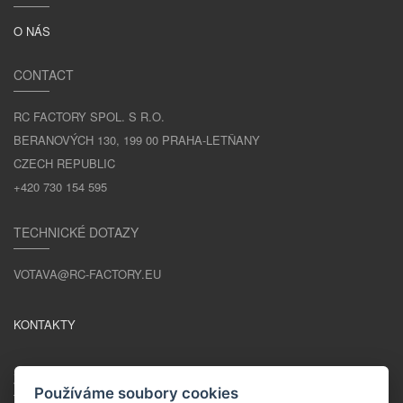
O NÁS
CONTACT
RC FACTORY SPOL. S R.O.
BERANOVÝCH 130, 199 00 PRAHA-LETŇANY
CZECH REPUBLIC
+420 730 154 595
TECHNICKÉ DOTAZY
VOTAVA@RC-FACTORY.EU
KONTAKTY
ZŮSTAŇME V KONTAKTU
Používáme soubory cookies