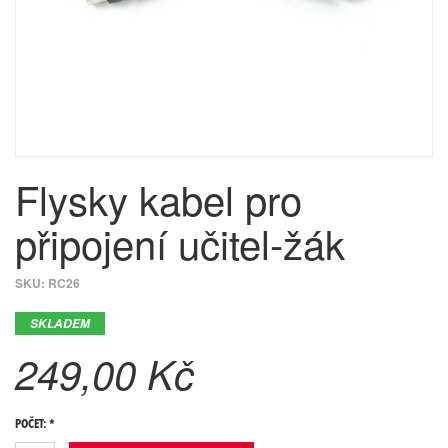
Flysky kabel pro
připojení učitel-žák
SKU:
RC26
SKLADEM
249,00 Kč
POČET: *