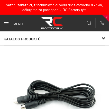
Vážení zákazníci, z technických důvodů dnes otevřeno 8 - 14h,
děkujeme za pochopení - RC Factory tým
0
MENU
KATALOG PRODUKTŮ