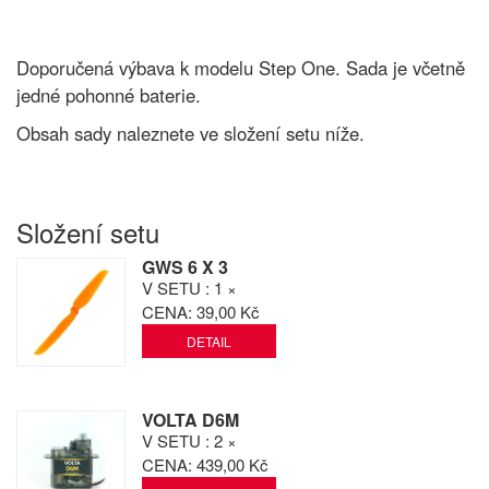
Doporučená výbava k modelu Step One. Sada je včetně
jedné pohonné baterie.
Obsah sady naleznete ve složení setu níže.
Složení setu
GWS 6 X 3
V SETU
: 1 ×
CENA:
39,00 Kč
DETAIL
VOLTA D6M
V SETU
: 2 ×
CENA:
439,00 Kč