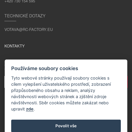
+420 730 154 595
TECHNICKÉ DOTAZY
VOTAVA@RC-FACTORY.EU
KONTAKTY
ZŮSTAŇME V KONTAKTU
Používáme soubory cookies
Tyto webové stránky používají soubory cookies s
cílem vylepšení uživatelského prostředí, zobrazení
přizpůsobeného obsahu a reklam, analýzy
návštěvnosti webových stránek a zjištění zdroje
návštěvnosti. Sběr cookies můžete zakázat nebo
upravit
zde
.
CS / CZK
Povolit vše