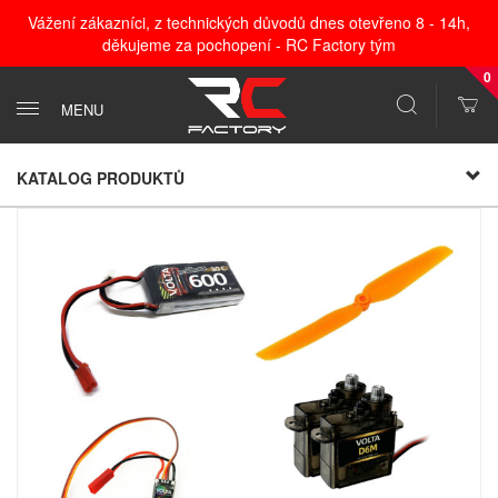
Vážení zákazníci, z technických důvodů dnes otevřeno 8 - 14h,
děkujeme za pochopení - RC Factory tým
0
MENU
KATALOG PRODUKTŮ